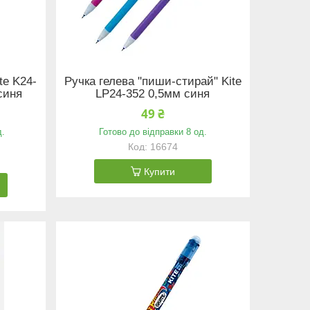
te K24-
Ручка гелева "пиши-стирай" Kite
 синя
LP24-352 0,5мм синя
49 ₴
д.
Готово до відправки 8 од.
16674
Купити