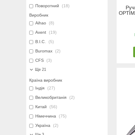
Поворотний
18
Руч
OPTIM
Виробник
Aihao
8
Axent
19
B.I.C.
5
Buromax
2
CFS
3
Ще 21
Країна виробник
Індія
27
Великобританія
2
Китай
56
Німеччина
75
Україна
2
Ще 3