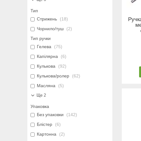
Тип
Стрижень
18
Ручк
ме
Чорнило/туш
2
Тип ручки
Гелева
75
Капілярна
6
Кулькова
92
Кулькова/ролер
62
Масляна
5
Ще 2
Упаковка
Без упаковки
142
Блістер
6
Картонна
2