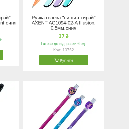
ирай"
Ручка гелева "пиши-стирай"
nt синя
AXENT AG1094-02-A Illusion,
0.5мм,синя
37 ₴
д.
Готово до відправки 6 од.
10762
Купити