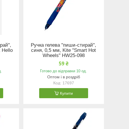
рай",
Ручка гелева "пиши-стирай",
 Hello
синя, 0,5 мм, Kite "Smart Hot
Wheels" HW25-098
59 ₴
д.
Готово до відправки 10 од.
Оптом і в роздріб
17697
Купити