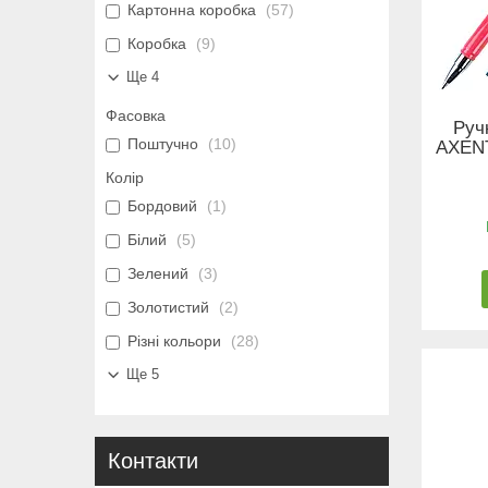
Картонна коробка
57
Коробка
9
Ще 4
Фасовка
Руч
Поштучно
10
AXENT
Колір
Бордовий
1
Білий
5
Зелений
3
Золотистий
2
Різні кольори
28
Ще 5
Контакти