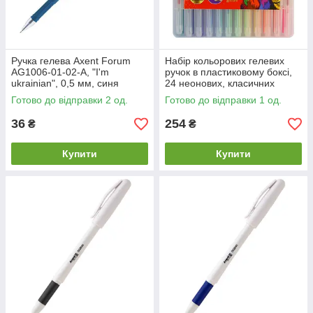
Ручка гелева Axent Forum
Набір кольорових гелевих
AG1006-01-02-A, "I'm
ручок в пластиковому боксі,
ukrainian", 0,5 мм, синя
24 неонових, класичних
кольорів та з блискітками
Готово до відправки 2 од.
Готово до відправки 1 од.
MX11987
36
254
₴
₴
Купити
Купити