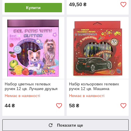
49,50
₴
Купити
Набор цветных гелевых
Набір кольорових гелевих
ручек 12 цв. Лучшие друзья
ручок 12 цв. Машина
Немає в наявності
Немає в наявності
44
58
₴
₴
Показати ще