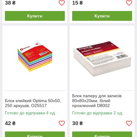
38
15
₴
₴
Купити
Купити
Блок паперу для записів
Блок клейкий Optima 50х50,
80х80х20мм. білий
250 аркушів, O25517
проклеєний D8002
Готово до відправки 4 од.
Готово до відправки 2 од.
42
30
₴
₴
Купити
Купити