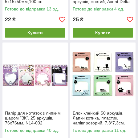
5х15х50мм,100 шт.
аркушів, жовтий, Axent Delta
D3316-01
Готово до відправки 13 од.
Готово до відправки 4 од.
22
25
₴
₴
Купити
Купити
Папір для нотаток з липким
Блок клейкий 50 аркушів.
шаром "ЗК", 25 аркушів,
Лапки котика, пластик,
76х76мм, N14-002
напівпрозорий. 7,3*7,3см.
9188-8899
Готово до відправки 40 од.
Готово до відправки 11 од.