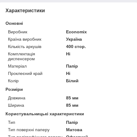
Характеристики
Основні
Виробник
Economix
Країна виробник
Україна
Кількість аркушів
400 стор.
Комплектація
Ні
диспенсером
Матеріал
Папір
Проклеєний край
Ні
Колір
Білий
Розміри
Довжина
85 мм
Ширина
85 мм
Користувальницькі характеристики
Тип
Папір
Тип поверхні паперу
Матова
Тип поліграфічного паперу
Офсетний