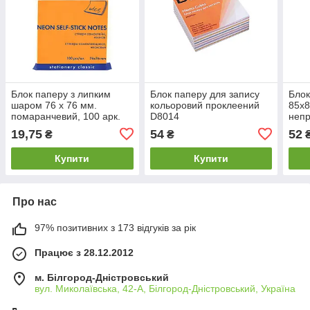
Блок паперу з липким
Блок паперу для запису
Блок
шаром 76 х 76 мм.
кольоровий проклеений
85х8
помаранчевий, 100 арк.
D8014
неп
Е20944-06
19,75
54
52
₴
₴
Купити
Купити
Про нас
97% позитивних з 173 відгуків за рік
Працює з 28.12.2012
м. Білгород-Дністровський
вул. Миколаївська, 42-А, Білгород-Дністровський, Україна