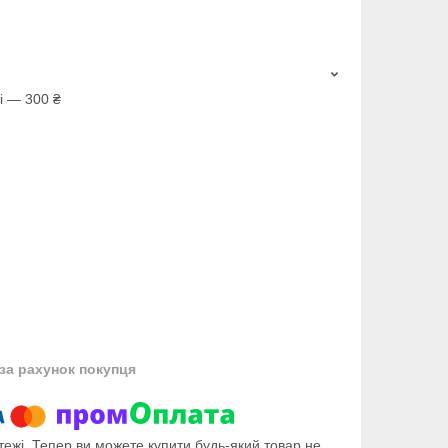
і — 300 ₴
за рахунок покупця
тежі. Тепер ви можете купити будь-який товар не