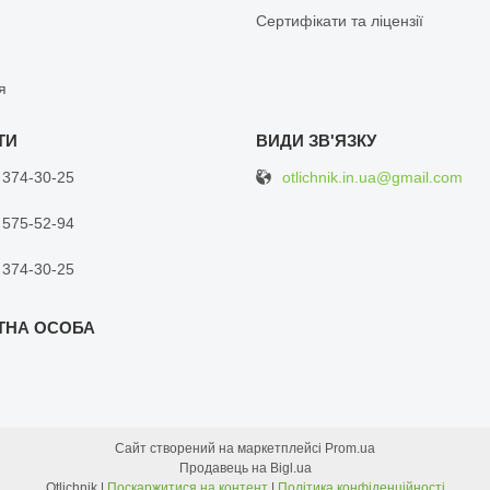
Сертифікати та ліцензії
я
otlichnik.in.ua@gmail.com
 374-30-25
 575-52-94
 374-30-25
Сайт створений на маркетплейсі
Prom.ua
Продавець на Bigl.ua
Otlichnik |
Поскаржитися на контент
|
Політика конфіденційності