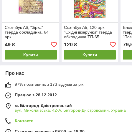
Скетчбук А6, "Зірка"
Скетчбук А5, 120 арк.
Блок
тверда обкладинка, 64
"Східні візерунки" тверда
твер
арк.
обкладинка ТП-65
"Поз
арку
49
120
79,
₴
₴
Купити
Купити
Про нас
97% позитивних з 173 відгуків за рік
Працює з 28.12.2012
м. Білгород-Дністровський
вул. Миколаївська, 42-А, Білгород-Дністровський, Україна
Контакти
Сьогодні працює з 09:00 до 18:00