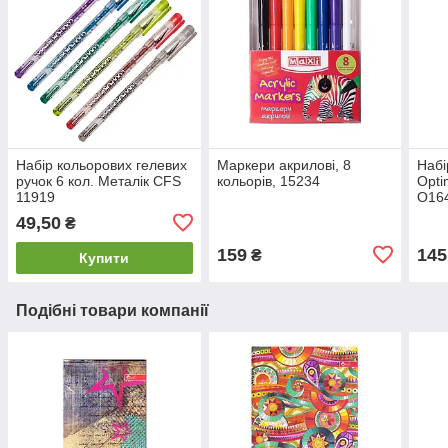
Набір кольорових гелевих
Маркери акрилові, 8
Набі
ручок 6 кол. Металік CFS
кольорів, 15234
Opti
11919
O16
49,50
₴
159
145
₴
Купити
Подібні товари компанії