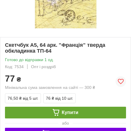
Скетчбук А5, 64 арк. "Франція" тверда
обкладинка ТП-64
Готово до відправки 1 од.
Код: 7534
Опт і роздріб
77
₴
Мінімальна сума замовлення на сайті — 300 ₴
76,50 ₴
від 5 шт.
76 ₴
від 10 шт.
Купити
або