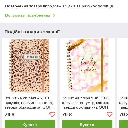
Повернення товару впродовж 14 днів за рахунок покупця
Всі умови повернення
Подібні товари компанії
Зошит на спіралі А5, 100
Зошит на спіралі А5, 100
Зоши
аркушів, на гумці, клітина,
аркушів, на гумці, клітина,
арку
тверда обкладинка, ООПТ
тверда обкладинка ООПТ
твер
5237
5227
523
79
79
79
₴
₴
Купити
Купити