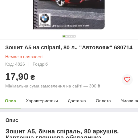
Зошит А5 на спіралі, 80 л., "Автовояж" 680714
Немає в наявності
Код: 4826
Роздріб
17,90
₴
Мінімальна сума замовлення на сайті — 300 ₴
Опис
Характеристики
Доставка
Оплата
Умови п
Опис
Зошит А5, бічна спіраль, 80
аркушів.
Картонна глянцева обкладинка