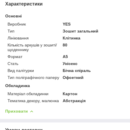
Характеристики
Основні
Виробник
YES
Тип
Зошит загальний
Лініювання
Клітинка
Кількість аркушів у зошиті/
80
щоденнику
Формат
A5
Стать
Унісекс
Вид палітурки
Бічна спіраль
Тип поліграфічного паперу
Офсетний
Обкладинка
Матеріал обкладинки
Картон
Тематика декору, малюнка
Абстракція
Приховати