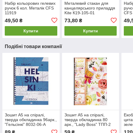
Набір кольорових гелевих
Металевий стакан для
Набі
ручок 6 кол. Металік CFS
канцелярського приладдя
ручо
11919
Kite К19-105-01
CFS
49,50
73,80
49,
₴
₴
Купити
Купити
Подібні товари компанії
Зошит А5 на спіралі,
Зошит А5 на спіралі,
Екоб
тверда обкладинка 96арк.,
тверда обкладинка 80
цит
"Гельсінкі" 8032-06-А
арк., "Lady Boss" ТПП-2
зеле
спір
89
59
120
₴
₴