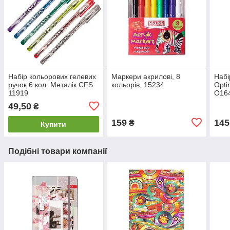
Набір кольорових гелевих
Маркери акрилові, 8
Набі
ручок 6 кол. Металік CFS
кольорів, 15234
Opti
11919
O16
49,50
₴
159
145
₴
Купити
Подібні товари компанії