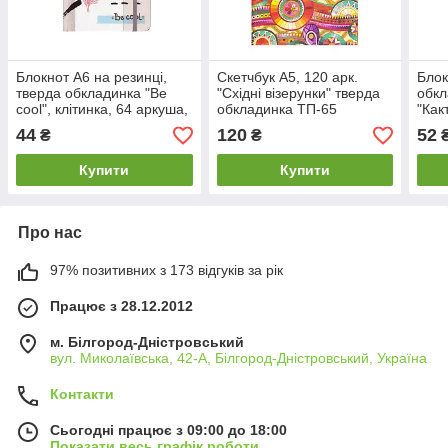
Блокнот А6 на резинці,
Скетчбук А5, 120 арк.
Блок
тверда обкладинка "Be
"Східні візерунки" тверда
обкл
cool", клітинка, 64 аркуша,
обкладинка ТП-65
"Как
ТП-69
44
120
52
₴
₴
Купити
Купити
Про нас
97% позитивних з 173 відгуків за рік
Працює з 28.12.2012
м. Білгород-Дністровський
вул. Миколаївська, 42-А, Білгород-Дністровський, Україна
Контакти
Сьогодні працює з 09:00 до 18:00
Показати весь графік роботи