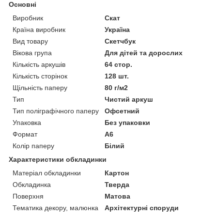
Основні
Виробник
Скат
Країна виробник
Україна
Вид товару
Скетчбук
Вікова група
Для дітей та дорослих
Кількість аркушів
64 стор.
Кількість сторінок
128 шт.
Щільність паперу
80 г/м2
Тип
Чистий аркуш
Тип поліграфічного паперу
Офсетний
Упаковка
Без упаковки
Формат
A6
Колір паперу
Білий
Характеристики обкладинки
Матеріал обкладинки
Картон
Обкладинка
Тверда
Поверхня
Матова
Тематика декору, малюнка
Архітектурні споруди