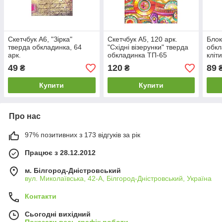
Скетчбук А6, "Зірка"
Скетчбук А5, 120 арк.
Блок
тверда обкладинка, 64
"Східні візерунки" тверда
обкл
арк.
обкладинка ТП-65
кліт
ТТБ 
49
120
89
₴
₴
Купити
Купити
Про нас
97% позитивних з 173 відгуків за рік
Працює з 28.12.2012
м. Білгород-Дністровський
вул. Миколаївська, 42-А, Білгород-Дністровський, Україна
Контакти
Сьогодні вихідний