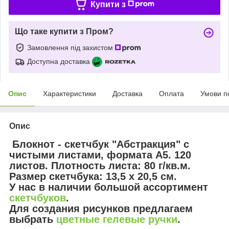
Купити з
Що таке купити з Пром?
Замовлення під захистом
Доступна доставка
Опис
Характеристики
Доставка
Оплата
Умови п
Опис
Блокнот - скетчбук
"Абстракция"
с
чистыми листами, формата А5. 120
листов. Плотность листа: 80 г/кв.м.
Размер скетчбука: 13,5 х 20,5 см.
У нас в наличии большой ассортимент
скетчбуков
.
Для создания рисунков предлагаем
выбрать
цветные гелевые ручки
.