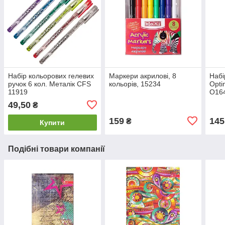
Набір кольорових гелевих
Маркери акрилові, 8
Набі
ручок 6 кол. Металік CFS
кольорів, 15234
Opti
11919
O16
49,50
₴
159
145
₴
Купити
Подібні товари компанії