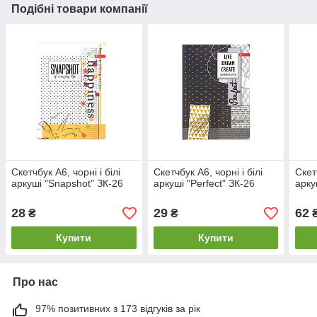
Подібні товари компанії
Скетчбук А6, чорні і білі
Скетчбук А6, чорні і білі
Скет
аркуші "Snapshot" ЗК-26
аркуші "Perfect" ЗК-26
арку
28
29
62
₴
₴
Купити
Купити
Про нас
97% позитивних з 173 відгуків за рік