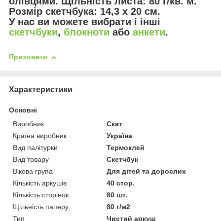
олівцями. Щільність листа: 80 г/кв. м.
Розмір скетчбука: 14,3 х 20 см.
У нас ви можете вибрати і інші
скетчбуки
,
блокноти
або
анкети
.
Приховати
Характеристики
Основні
Виробник
Скат
Країна виробник
Україна
Вид палітурки
Термоклей
Вид товару
Скетчбук
Вікова група
Для дітей та дорослих
Кількість аркушів
40 стор.
Кількість сторінок
80 шт.
Щільність паперу
80 г/м2
Тип
Чистий аркуш