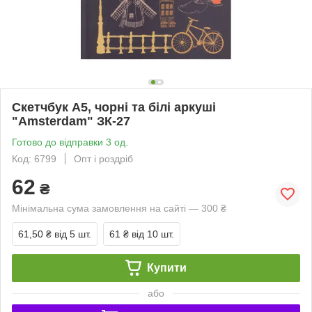
Скетчбук А5, чорні та білі аркуші
"Amsterdam" ЗК-27
Готово до відправки 3 од.
Код: 6799
Опт і роздріб
62
₴
Мінімальна сума замовлення на сайті — 300 ₴
61,50 ₴
від 5 шт.
61 ₴
від 10 шт.
Купити
або