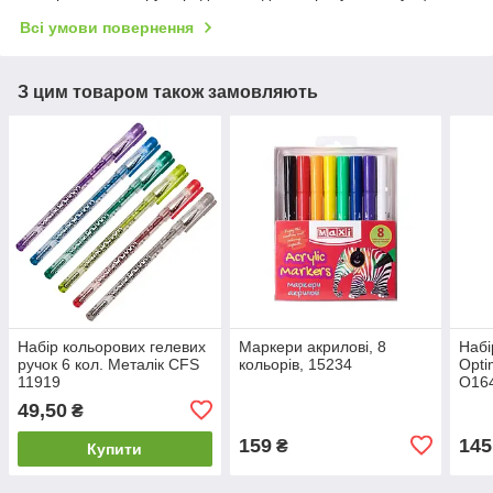
Всі умови повернення
З цим товаром також замовляють
Набір кольорових гелевих
Маркери акрилові, 8
Набі
ручок 6 кол. Металік CFS
кольорів, 15234
Opti
11919
O16
49,50
₴
159
145
₴
Купити