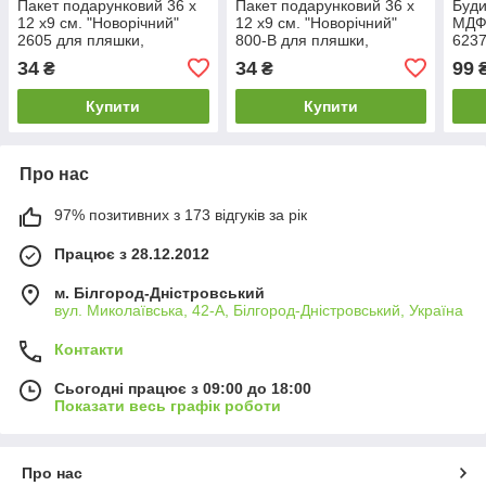
Пакет подарунковий 36 х
Пакет подарунковий 36 х
Буди
12 х9 см. "Новорічний"
12 х9 см. "Новорічний"
МДФ 
2605 для пляшки,
800-B для пляшки,
623
вибірковий Уф покритя
вибірковий Уф покритя
34
34
99
₴
₴
Купити
Купити
Про нас
97% позитивних з 173 відгуків за рік
Працює з 28.12.2012
м. Білгород-Дністровський
вул. Миколаївська, 42-А, Білгород-Дністровський, Україна
Контакти
Сьогодні працює з 09:00 до 18:00
Показати весь графік роботи
Про нас