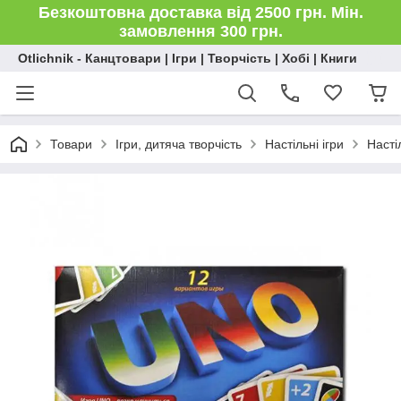
Безкоштовна доставка від 2500 грн. Мін.
замовлення 300 грн.
Otlichnik - Канцтовари | Ігри | Творчість | Хобі | Книги
Товари
Ігри, дитяча творчість
Настільні ігри
Насті