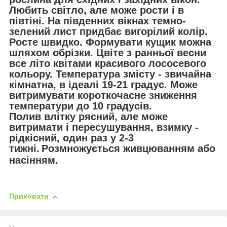
Любить світло, але може рости і в
півтіні. На південних вікнах темно-
зелений лист придбає вигорілий колір.
Росте швидко. Формувати кущик можна
шляхом обрізки. Цвіте з ранньої весни
все літо квітами красивого лососевого
кольору. Температура змісту - звичайна
кімнатна, в ідеалі 19-21 градус. Може
витримувати короткочасне зниження
температури до 10 градусів.
Полив влітку рясний, але може
витримати і пересушування, взимку -
рідкісний, один раз у 2-3
тижні.
Розмножується живцюванням або
насінням.
Приховати