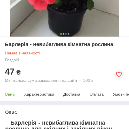
Барлерія - невибаглива кімнатна рослина
Немає в наявності
Роздріб
47
₴
Мінімальна сума замовлення на сайті — 300 ₴
Опис
Характеристики
Доставка
Оплата
Умови п
Опис
Барлерія -
невибаглива кімнатна
рослина для східних і західних вікон.