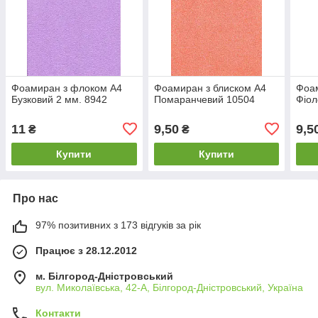
Фоамиран з флоком А4
Фоамиран з блиском А4
Фоам
Бузковий 2 мм. 8942
Помаранчевий 10504
Фіол
11
9,50
9,5
₴
₴
Купити
Купити
Про нас
97% позитивних з 173 відгуків за рік
Працює з 28.12.2012
м. Білгород-Дністровський
вул. Миколаївська, 42-А, Білгород-Дністровський, Україна
Контакти