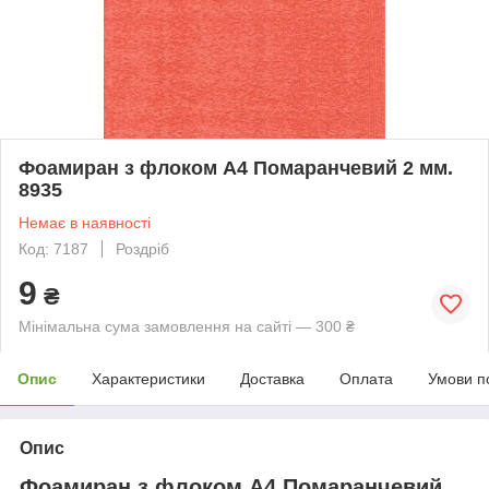
Фоамиран з флоком А4 Помаранчевий 2 мм.
8935
Немає в наявності
Код: 7187
Роздріб
9
₴
Мінімальна сума замовлення на сайті — 300 ₴
Опис
Характеристики
Доставка
Оплата
Умови п
Опис
Фоамиран з флоком А4
Помаранчевий,