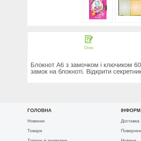
Опис
Блокнот А6 з замочком і ключиком 6
замок на блокноті. Відкрити секретн
ГОЛОВНА
ІНФОРМ
Новинки
Доставка 
Товари
Повернен
Товари зі знижками
Новини