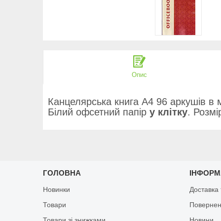
Опис
Канцелярська книга А4 96 аркушів в м
Білий офсетний папір
у клітку
. Розмі
ГОЛОВНА
ІНФОРМ
Новинки
Доставка 
Товари
Повернен
Товари зі знижками
Новини