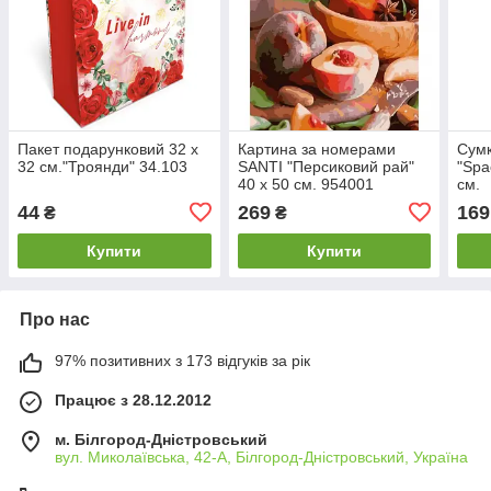
Пакет подарунковий 32 х
Картина за номерами
Сумк
32 см."Троянди" 34.103
SANTI "Персиковий рай"
"Spa
40 х 50 см. 954001
см.
44
269
169
₴
₴
Купити
Купити
Про нас
97% позитивних з 173 відгуків за рік
Працює з 28.12.2012
м. Білгород-Дністровський
вул. Миколаївська, 42-А, Білгород-Дністровський, Україна