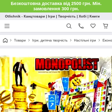
Безкоштовна доставка від 2500 грн. Мін.
замовлення 300 грн.
Otlichnik - Канцтовари | Ігри | Творчість | Хобі | Книги
Товари
Ігри, дитяча творчість
Настільні ігри
Еконо