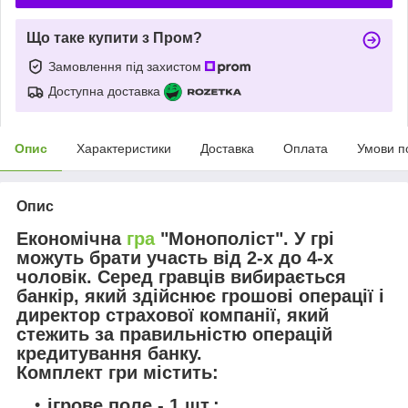
Що таке купити з Пром?
Замовлення під захистом
Доступна доставка
Опис
Характеристики
Доставка
Оплата
Умови п
Опис
Економічна
гра
"Монополіст"
. У грі
можуть брати участь від 2-х до 4-х
чоловік. Серед гравців вибирається
банкір, який здійснює грошові операції і
директор страхової компанії, який
стежить за правильністю операцій
кредитування банку.
Комплект гри містить:
ігрове поле - 1 шт.;