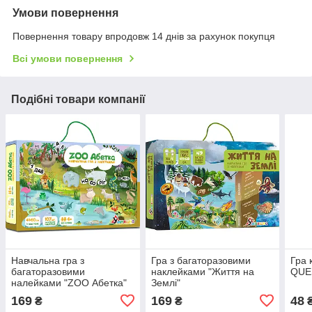
Умови повернення
Повернення товару впродовж 14 днів за рахунок покупця
Всі умови повернення
Подібні товари компанії
Навчальна гра з
Гра з багаторазовими
Гра 
багаторазовими
наклейками "Життя на
QUES
налейками "ZOO Абетка"
Землі"
українська мова
169
169
48
₴
₴