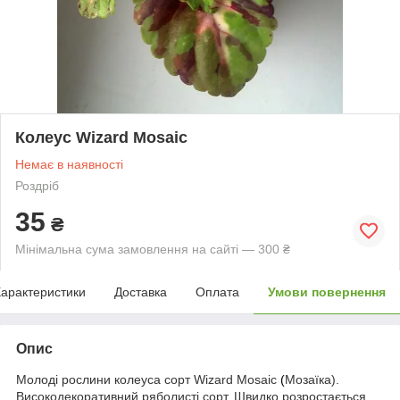
Колеус Wizard Mosaic
Немає в наявності
Роздріб
35
₴
Мінімальна сума замовлення на сайті — 300 ₴
арактеристики
Доставка
Оплата
Умови повернення
Опис
Молоді рослини колеуса сорт
Wizard Mosaic
(
Мозаїка).
Високодекоративний ряболисті сорт. Швидко розростається.