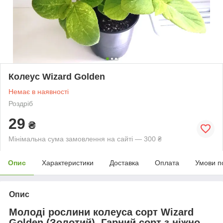
Колеус Wizard Golden
Немає в наявності
Роздріб
29
₴
Мінімальна сума замовлення на сайті — 300 ₴
Опис
Характеристики
Доставка
Оплата
Умови п
Опис
Молоді рослини колеуса сорт
Wizard
Golden (Золотий)
. Гарний сорт з ніжно-