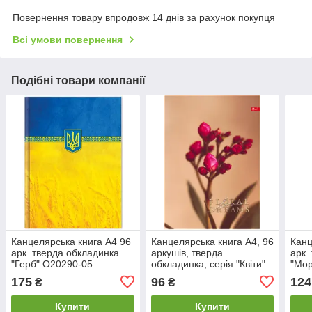
Повернення товару впродовж 14 днів за рахунок покупця
Всі умови повернення
Подібні товари компанії
Канцелярська книга А4 96
Канцелярська книга А4, 96
Канц
арк. тверда обкладинка
аркушів, тверда
арк.
"Герб" О20290-05
обкладинка, серія "Квіти"
"Мор
СКАТ ТП-27
175
96
124
₴
₴
Купити
Купити