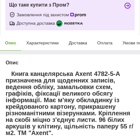
Що таке купити з Пром?
Замовлення під захистом
Доступна доставка
Опис
Характеристики
Доставка
Оплата
Умови п
Опис
Книга канцелярська Axent 4782-5-A
призначена для щоденних записів,
ведення обліку, замальовки схем,
графіків, фіксації великого обсягу
інформації. Має м'яку обкладинку із
крейдованого картону, прикрашену
різноманітними візерунками. Кріплення
на скобі міцно з'єднує листи. 96 білих
аркушів у клітину, щільність паперу 55 г/
м2. ТМ "Axent".