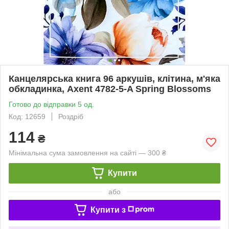
Канцелярська книга 96 аркушів, клітина, м'яка
обкладинка, Axent 4782-5-A Spring Blossoms
Готово до відправки 5 од.
Код: 12659
Роздріб
114
₴
Мінімальна сума замовлення на сайті — 300 ₴
Купити
або
Купити з