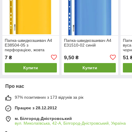
Папка-швидкозшивач А4
Папка-швидкозшивач А4
Папк
Е38504-05 з
Е31510-02 синій
вуса
перфорацією, жовта
чор
7
9,50
51
₴
₴
Купити
Купити
Про нас
97% позитивних з 173 відгуків за рік
Працює з 28.12.2012
м. Білгород-Дністровський
вул. Миколаївська, 42-А, Білгород-Дністровський, Україна