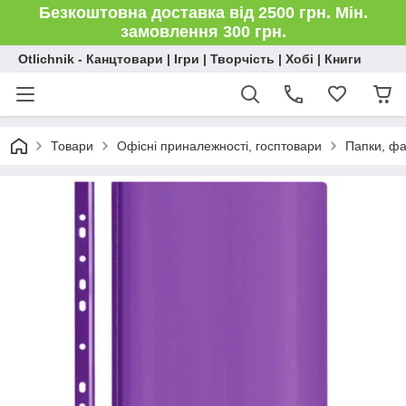
Безкоштовна доставка від 2500 грн. Мін.
замовлення 300 грн.
Otlichnik - Канцтовари | Ігри | Творчість | Хобі | Книги
Товари
Офісні приналежності, госптовари
Папки, ф