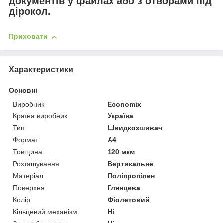
документів у файлах або з отворами під
дірокол.
Приховати
Характеристики
Основні
Виробник
Economix
Країна виробник
Україна
Тип
Швидкозшивач
Формат
A4
Товщина
120 мкм
Розташування
Вертикальне
Матеріал
Поліпропілен
Поверхня
Глянцева
Колір
Фіолетовий
Кільцевий механізм
Ні