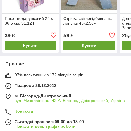
Пакет подарунковий 24 х
Стрічка світловідбивна на
Доще
36,5 см. 31.124
липучці 45х2,5см.
стек
Зел
39
59
25,
₴
₴
Купити
Купити
Про нас
97% позитивних з 172 відгуків за рік
Працює з 28.12.2012
м. Білгород-Дністровський
вул. Миколаївська, 42-А, Білгород-Дністровський, Україна
Контакти
Сьогодні працює з 09:00 до 18:00
Показати весь графік роботи