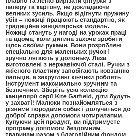
плавно та легко вирізати фігурки з
паперу та картону, не докладаючи
великих зусиль. Якщо відігнути пружину
убік – ножиці працюють стандартно, як
традиційна канцелярська модель.
Ножиці стануть у нагоді на уроках праці
та вдома, коли дитина захоче зробити
щось своїми руками. Вони розроблені
спеціально для маленьких ручок і
зручно лягають у долоньку. Леза
виготовлені з нержавіючої сталі. Ручки з
якісного пластику запобігають ковзанню
пальців, а закруглені кінчики роблять
інструмент максимально зручним та
безпечним. Зберіть усю колекцію
канцелярії серії Kite Garfield, діти будуть
у захваті! Малюки познайомляться з
різними породами собак і долучаться до
доброї справи допомоги чотирилапим.
Купуючи цей продукт, ви підтримуєте
програму допомоги бездомним
тваринам разом з благодійним фондом.