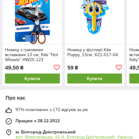
Ножиці з гумовими
Ножиці у футлярі Kite
Ножи
вставками 13 см, Kite "Hot
Puppy, 13см, K21-017-04
вста
Wheels" HW25-123
Kitt
49,50
59
49,
₴
₴
Купити
Купити
Про нас
97% позитивних з 172 відгуків за рік
Працює з 28.12.2012
м. Білгород-Дністровський
вул. Миколаївська, 42-А, Білгород-Дністровський, Україна