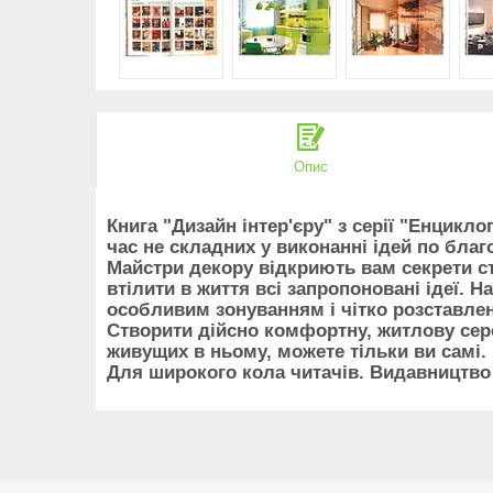
Опис
Книга "
Дизайн інтер'єру" з серії "Е
нциклоп
час не складних у виконанні ідей по
благ
Майстри декору відкриють вам секрети ст
втілити в життя всі запропоновані ідеї. 
особливим зонуванням і чітко розставле
Створити дійсно комфортну, житлову серед
живущи
х в ньому, можете тільки ви самі.
Для широкого кола читачів. Видавництво "