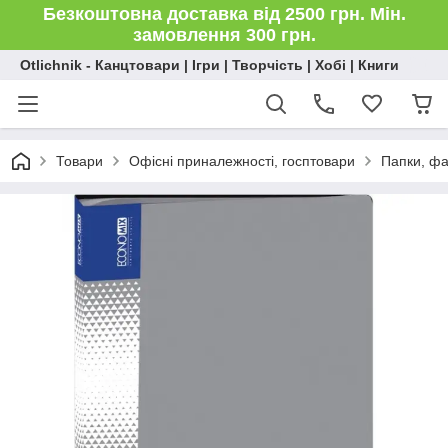
Безкоштовна доставка від 2500 грн. Мін.
замовлення 300 грн.
Otlichnik - Канцтовари | Ігри | Творчість | Хобі | Книги
Товари
Офісні приналежності, госптовари
Папки, ф