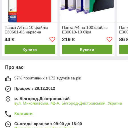
Папка А4 на 10 файлів
Папка А4 на 100 файлів
Папк
E30601-03 червона
E30610-10 Сіра
E306
44
219
86
₴
₴
Купити
Купити
Про нас
97% позитивних з 172 відгуків за рік
Працює з 28.12.2012
м. Білгород-Дністровський
вул. Миколаївська, 42-А, Білгород-Дністровський, Україна
Контакти
Сьогодні працює з 09:00 до 18:00