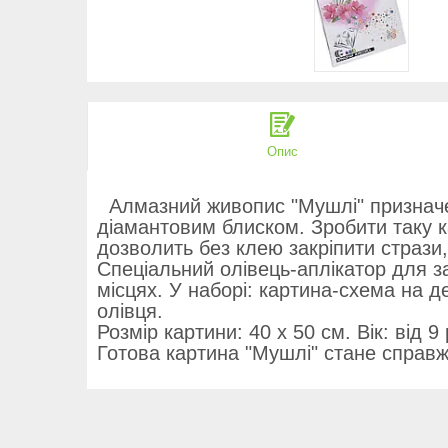
Опис
Алмазний живопис "Мушлі" призначени
діамантовим блиском. Зробити таку ка
дозволить без клею закріпити стрази,
Спеціальний олівець-аплікатор для за
місцях. У наборі: картина-схема на де
олівця.
Розмір картини: 40 х 50 см. Вік: від 9 
Готова картина "Мушлі" стане справж