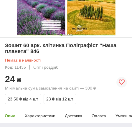
Зошит 60 арк. клітинка Поліграфіст "Наша
планета" 846
Немає в наявності
Код: 11435
Опт і роздріб
24
₴
Мінімальна сума замовлення на сайті — 300 ₴
23,50 ₴
від 4 шт.
23 ₴
від 12 шт.
Опис
Характеристики
Доставка
Оплата
Умови п