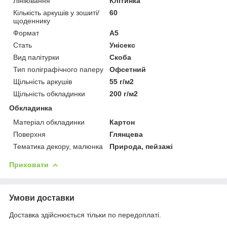
Лініювання
Клітинка
Кількість аркушів у зошиті/
60
щоденнику
Формат
A5
Стать
Унісекс
Вид палітурки
Скоба
Тип поліграфічного паперу
Офсетний
Щільність аркушів
55 г/м2
Щільність обкладинки
200 г/м2
Обкладинка
Матеріал обкладинки
Картон
Поверхня
Глянцева
Тематика декору, малюнка
Природа, пейзажі
Приховати
Умови доставки
Доставка здійснюється тільки по передоплаті.