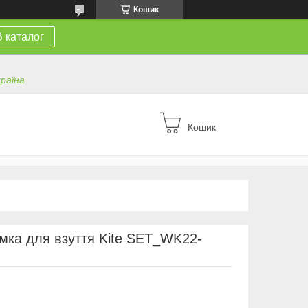
Кошик
В каталог
країна
Кошик
умка для взуття Kite SET_WK22-