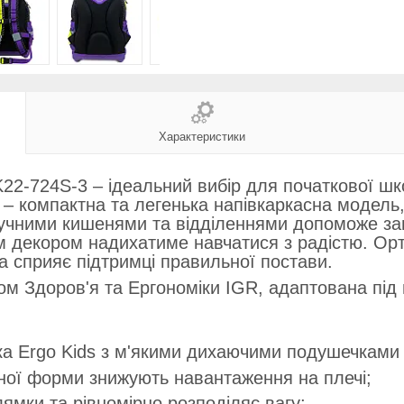
Характеристики
2-724S-3 – ідеальний вибір для початкової шк
– компактна та легенька напівкаркасна модель, 
зручними кишенями та відділеннями допоможе за
м декором надихатиме навчатися з радістю. Орт
 сприяє підтримці правильної постави.
 Здоров'я та Ергономіки IGR, адаптована під ві
а Ergo Kids з м'якими дихаючими подушечками 
ної форми знижують навантаження на плечі;
лямки та рівномірно розподіляє вагу;