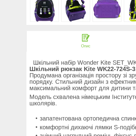
Опис
Шкільний набір Wonder Kite SET_WK2
Шкільний рюкзак Kite WK22-724S-3
Продумана організація простору зі 
порядку. Стильний дизайн з ефектни
максимальний комфорт для дитини та
Модель схвалена німецьким Інститутом
школярів.
запатентована ортопедична спинк
комфортні дихаючі лямки S-подіб
знімний нагрудний ремінь фіксує 