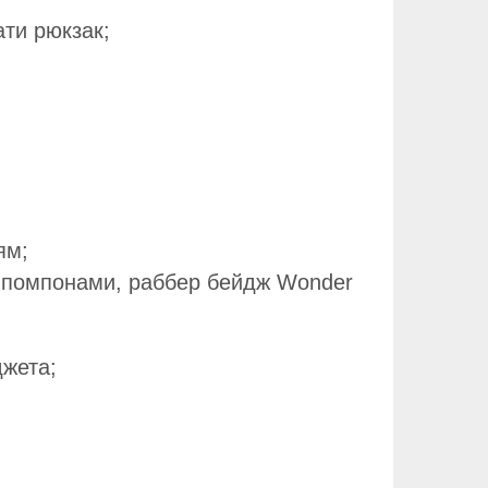
ати рюкзак;
ям;
и помпонами, раббер бейдж Wonder
джета;