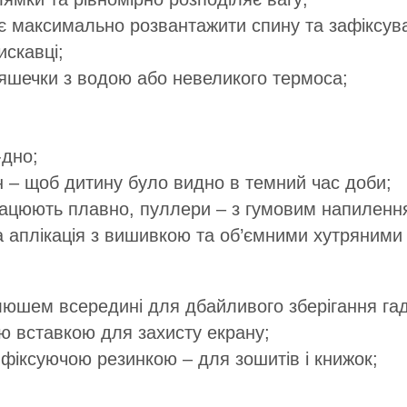
є максимально розвантажити спину та зафіксув
скавці;
ляшечки з водою або невеликого термоса;
-дно;
ін – щоб дитину було видно в темний час доби;
рацюють плавно, пуллери – з гумовим напиленн
а аплікація з вишивкою та об’ємними хутряним
юшем всередині для дбайливого зберігання га
 вставкою для захисту екрану;
 фіксуючою резинкою – для зошитів і книжок;