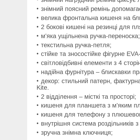
знімний поясний ремінь допомага
велика фронтальна кишеня на бли
2 бокові кишені на резинці для п
м'яка ущільнена ручка-переноска;
текстильна ручка-петля;
стійке та зносостійке фігурне EVA
світловідбивні елементи з 4 стор
надійна фурнітура – блискавки п
декор: стильний патерн, фактурн
Kite.
2 відділення – місткі та просторі;
кишеня для планшета з м'яким пл
кишеня для телефону з плюшевою
внутрішня система роздільників з
зручна знімна ключниця;