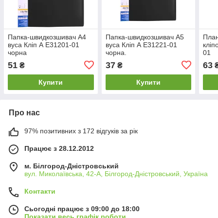
Папка-швидкозшивач А4
Папка-швидкозшивач А5
План
вуса Кліп А Е31201-01
вуса Кліп А Е31221-01
кліп
чорна
чорна.
01
51
37
63
₴
₴
Купити
Купити
Про нас
97% позитивних з 172 відгуків за рік
Працює з 28.12.2012
м. Білгород-Дністровський
вул. Миколаївська, 42-А, Білгород-Дністровський, Україна
Контакти
Сьогодні працює з 09:00 до 18:00
Показати весь графік роботи