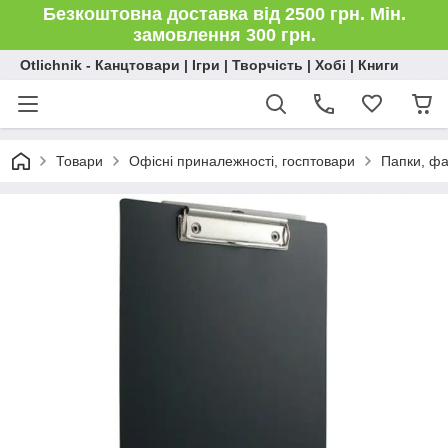
Безкоштовна доставка від 2500 грн. Мін.
замовлення 300 грн.
Otlichnik - Канцтовари | Ігри | Творчість | Хобі | Книги
Товари
Офісні приналежності, госптовари
Папки, ф