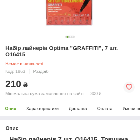
Набір лайнерів Optima "GRAFFITI", 7 шт.
О16415
Немає в наявності
Код: 1863
Роздріб
210
₴
Мінімальна сума замовлення на сайті — 300 ₴
Опис
Характеристики
Доставка
Оплата
Умови п
Опис
Набір лайнерів 7 шт. O16415. Товщина