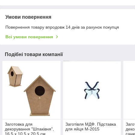
Умови повернення
Повернення товару впродовж 14 днів за рахунок покупця
Всі умови повернення
Подібні товари компанії
Заготовка для
Заготівля МДФ. Підставка
Заго
декорування "Шпаківня",
для яйця М-2015
деко
16.5 х 10,5 х 20,5 см.
санк