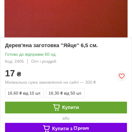
Дерев'яна заготовка "Яйце" 6,5 см.
Готово до відправки 60 од.
Код: 2405
Опт і роздріб
17
₴
Мінімальна сума замовлення на сайті — 300 ₴
16,60 ₴
від 10 шт.
16,30 ₴
від 50 шт.
Купити
або
Купити з