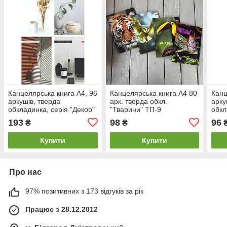
Канцелярська книга А4, 96
Канцелярська книга А4 80
Канц
аркушів, тверда
арк. тверда обкл.
арку
обкладинка, серія "Декор"
"Тварини" ТП-9
обкл
СКАТ ТП-10
СКА
193
98
96
₴
₴
Купити
Купити
Про нас
97% позитивних з 173 відгуків за рік
Працює з 28.12.2012