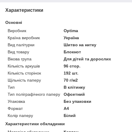
Характеристики
Основні
Виробник
Optima
Країна виробник
Україна
Вид палітурки
Шитво на нитку
Вид товару
Блокнот
Вікова група
Для дітей та дорослих
Кількість аркушів
96 стор.
Кількість сторінок
192 шт.
Щільність паперу
70 г/м2
Тип
В клітинку
Тип поліграфічного паперу
Офсетний
Упаковка
Без упаковки
Формат
A4
Колір паперу
Білий
Характеристики обкладинки
Матеріал обкладинки
Картон