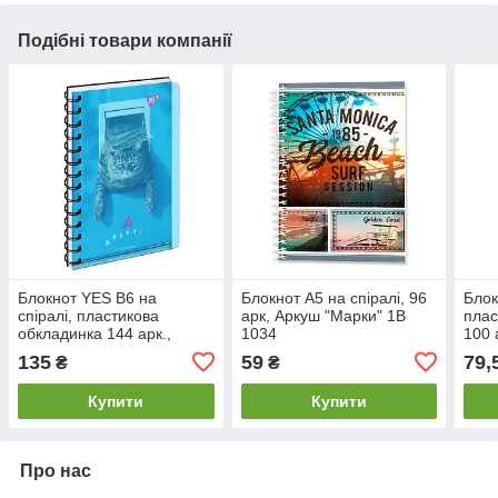
Подібні товари компанії
Блокнот YES В6 на
Блокнот А5 на спіралі, 96
Блок
спіралі, пластикова
арк, Аркуш "Марки" 1В
плас
обкладинка 144 арк.,
1034
100 
клітинка, "Cat" 160140
кліт
135
59
79,
₴
₴
Купити
Купити
Про нас