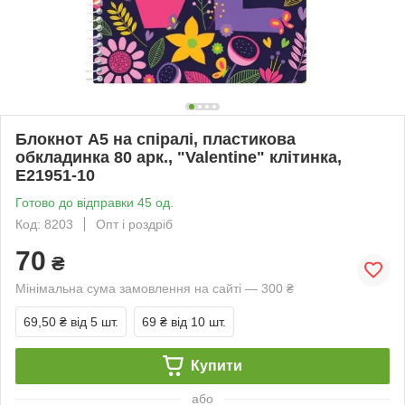
Блокнот А5 на спіралі, пластикова
обкладинка 80 арк., "Valentine" клітинка,
Е21951-10
Готово до відправки 45 од.
Код: 8203
Опт і роздріб
70
₴
Мінімальна сума замовлення на сайті — 300 ₴
69,50 ₴
від 5 шт.
69 ₴
від 10 шт.
Купити
або