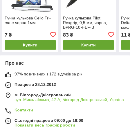
Ручка кулькова Cello Tri-
Ручка кулькова Pilot
Ручк
mate чорна 1мм
Rexgrip, 0,5 мм, чорна,
Delt
BPRG-10R-EF-B
масл
7
83
11
₴
₴
Купити
Купити
Про нас
97% позитивних з 172 відгуків за рік
Працює з 28.12.2012
м. Білгород-Дністровський
вул. Миколаївська, 42-А, Білгород-Дністровський, Україна
Контакти
Сьогодні працює з 09:00 до 18:00
Показати весь графік роботи