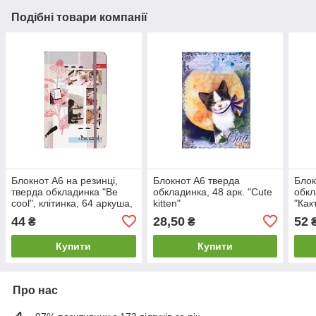
Подібні товари компанії
Блокнот А6 на резинці,
Блокнот А6 тверда
Блок
тверда обкладинка "Be
обкладинка, 48 арк. "Cute
обкл
cool", клітинка, 64 аркуша,
kitten"
"Как
ТП-69
44
28,50
52
₴
₴
Купити
Купити
Про нас