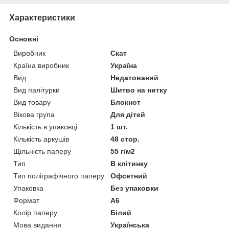
Характеристики
Основні
Виробник
Скат
Країна виробник
Україна
Вид
Недатований
Вид палітурки
Шитво на нитку
Вид товару
Блокнот
Вікова група
Для дітей
Кількість в упаковці
1 шт.
Кількість аркушів
48 стор.
Щільність паперу
55 г/м2
Тип
В клітинку
Тип поліграфічного паперу
Офсетний
Упаковка
Без упаковки
Формат
A6
Колір паперу
Білий
Мова видання
Українська