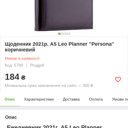
Щоденник 2021р. А5 Leo Planner "Persona"
коричневий
Немає в наявності
Код: 5700
Роздріб
184
₴
Мінімальна сума замовлення на сайті — 300 ₴
Опис
Характеристики
Доставка
Оплата
Умови п
Опис
Ежедневник 2021г. А5 Leo Planner