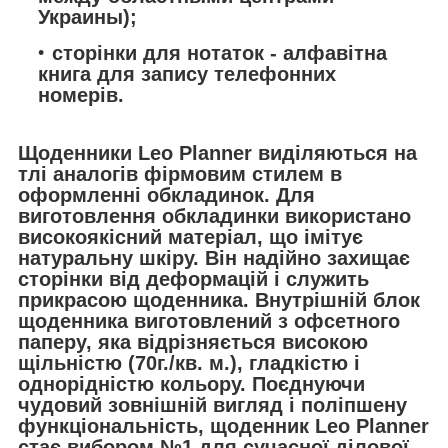
Украины);
сторінки для нотаток - алфавітна
книга для запису телефонних
номерів.
Щоденники Leo Planner виділяються на
тлі аналогів фірмовим стилем в
оформленні обкладинок. Для
виготовлення обкладинки використано
високоякісний матеріал, що імітує
натуральну шкіру. Він надійно захищає
сторінки від деформацій і служить
прикрасою щоденника. Внутрішній блок
щоденника виготовлений з офсетного
паперу, яка відрізняється високою
щільністю (70г./кв. м.), гладкістю і
однорідністю кольору. Поєднуючи
чудовий зовнішній вигляд і поліпшену
функціональність, щоденник Leo Planner
стає вибором №1 для сучасної ділової