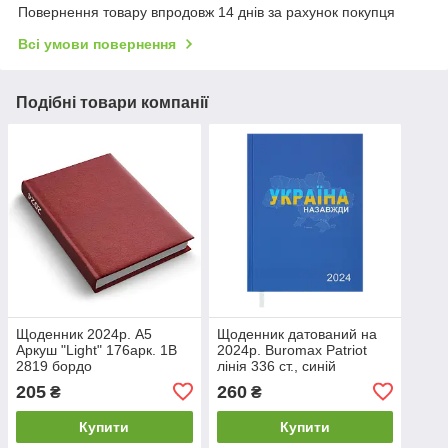
Повернення товару впродовж 14 днів за рахунок покупця
Всі умови повернення
Подібні товари компанії
Щоденник 2024р. А5
Щоденник датований на
Аркуш "Light" 176арк. 1В
2024р. Buromax Patriot
2819 бордо
лінія 336 ст., синій
BM.2169-02
205
260
₴
₴
Купити
Купити