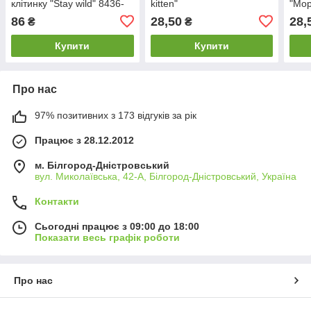
клітинку "Stay wild" 8436-
kitten"
"Мор
07-А
86
28,50
28,
₴
₴
Купити
Купити
Про нас
97% позитивних з 173 відгуків за рік
Працює з 28.12.2012
м. Білгород-Дністровський
вул. Миколаївська, 42-А, Білгород-Дністровський, Україна
Контакти
Сьогодні працює з 09:00 до 18:00
Показати весь графік роботи
Про нас