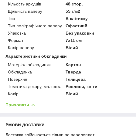
Кількість аркушів
48 стор.
Щільність паперу
55 г/м2
Тип
В клітинку
Тип поліграфічного паперу
Офсетний
Упаковка
Без упаковки
Формат
7x11 см
Колір паперу
Білий
Характеристики обкладинки
Матеріал обкладинки
Картон
Обкладинка
Тверда
Поверхня
Глянцева
Тематика декору, малюнка
Рослини, квіти
Колір
Білий
Приховати
Умови доставки
Доставка здійснюється тільки по передоплаті.