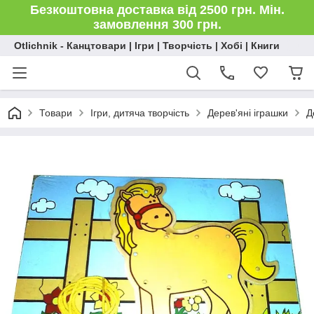
Безкоштовна доставка від 2500 грн. Мін.
замовлення 300 грн.
Otlichnik - Канцтовари | Ігри | Творчість | Хобі | Книги
Товари
Ігри, дитяча творчість
Дерев'яні іграшки
Д