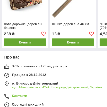
Лото дорожнє, дерев'яні
Лінійка дерев'яна 40 см.
Ліні
бочонки
(701
238
13
4,5
₴
₴
Купити
Купити
Про нас
97% позитивних з 173 відгуків за рік
Працює з 28.12.2012
м. Білгород-Дністровський
вул. Миколаївська, 42-А, Білгород-Дністровський, Україна
Контакти
Сьогодні вихідний