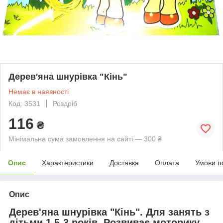
Дерев'яна шнурівка "Кінь"
Немає в наявності
Код: 3531
Роздріб
116
₴
Мінімальна сума замовлення на сайті — 300 ₴
Опис
Характеристики
Доставка
Оплата
Умови п
Опис
Дерев'яна шнурівка "Кінь". Для занять з
дітьми 1,5-3 років. Розвиває моторику