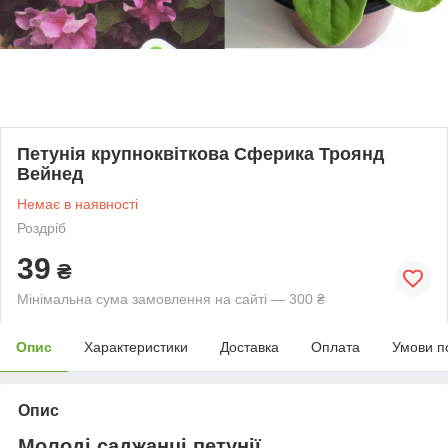
Петунія крупноквіткова Сферика Троянд
Вейнед
Немає в наявності
Роздріб
39
₴
Мінімальна сума замовлення на сайті — 300 ₴
Опис
Характеристики
Доставка
Оплата
Умови п
Опис
Молоді саджанці петунії.