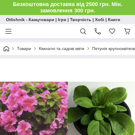
Безкоштовна доставка від 2500 грн. Мін.
замовлення 300 грн.
Otlichnik - Канцтовари | Ігри | Творчість | Хобі | Книги
Товари
Кімнатні та садові квіти
Петунія крупноквітк