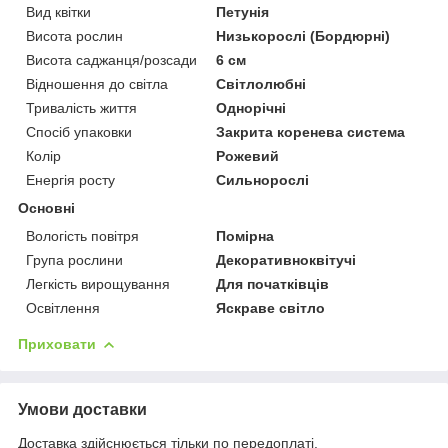
Вид квітки
Петунія
Висота рослин
Низькорослі (Бордюрні)
Висота саджанця/розсади
6 см
Відношення до світла
Світлолюбні
Тривалість життя
Однорічні
Спосіб упаковки
Закрита коренева система
Колір
Рожевий
Енергія росту
Сильнорослі
Основні
Вологість повітря
Помірна
Група рослини
Декоративноквітучі
Легкість вирощування
Для початківців
Освітлення
Яскраве світло
Приховати
Умови доставки
Доставка здійснюється тільки по передоплаті.