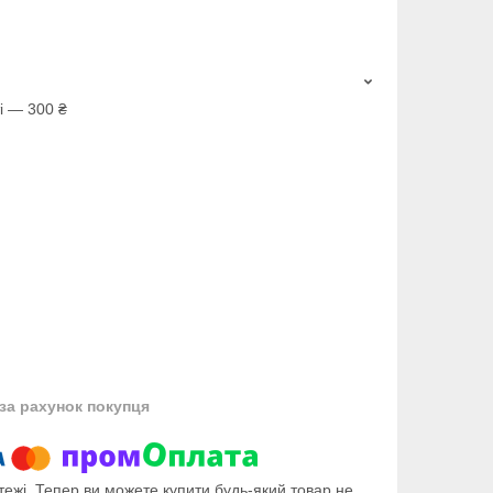
і — 300 ₴
за рахунок покупця
тежі. Тепер ви можете купити будь-який товар не