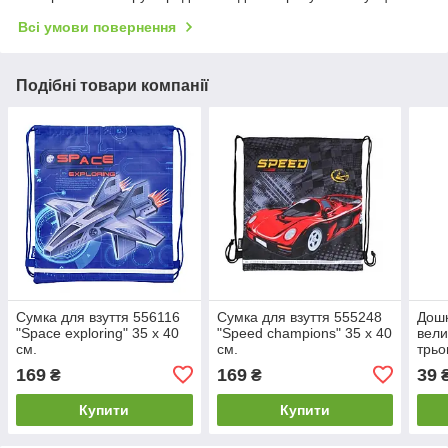
Всі умови повернення
Подібні товари компанії
Сумка для взуття 556116
Сумка для взуття 555248
Дошк
"Space exploring" 35 х 40
"Speed champions" 35 х 40
вели
см.
см.
трьо
169
169
39
₴
₴
Купити
Купити