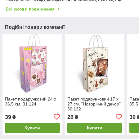
Всі умови повернення
Подібні товари компанії
Пакет подарунковий 24 х
Пакет подарунковий 17 х
Паке
36,5 см. 31.124
27 см. "Новорічний декор"
35,5
30.132
39
26
39
₴
₴
Купити
Купити