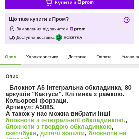
Купити з
Що таке купити з Пром?
Замовлення під захистом
Доступна доставка
Опис
Характеристики
Доставка
Оплата
Умови п
Опис
Блокнот А5 інтегральна обкладинка, 80
аркушів "Кактуси".
Клітинка з рамкою.
Кольорові форзаци.
Артикул: А5085.
А також у нас можна вибрати інші
блокноти з інтегральної обкладинкою.
,
блокноти з твердою обкладинкою
,
скетчбуки
,
дитячі зошити
,
блокноти на