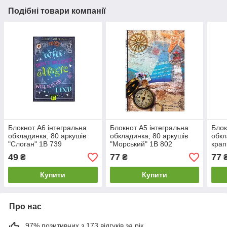
Подібні товари компанії
Блокнот А6 інтегральна
Блокнот А5 інтегральна
Блок
обкладинка, 80 аркушів
обкладинка, 80 аркушів
обкл
"Слоган" 1В 739
"Морський" 1В 802
крап
49
77
77
₴
₴
Купити
Купити
Про нас
97% позитивних з 173 відгуків за рік