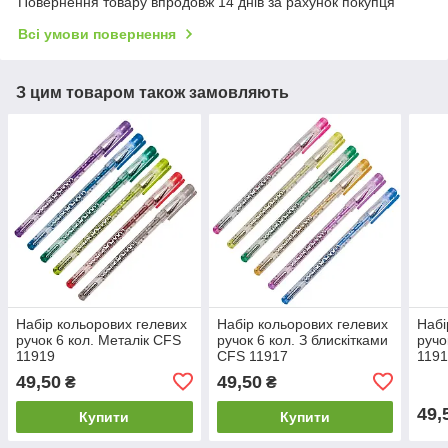
Повернення товару впродовж 14 днів за рахунок покупця
Всі умови повернення
З цим товаром також замовляють
Набір кольорових гелевих
Набір кольорових гелевих
Набі
ручок 6 кол. Металік CFS
ручок 6 кол. З блискітками
ручо
11919
CFS 11917
119
49,50
49,50
₴
₴
49,
Купити
Купити