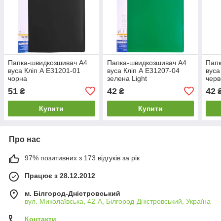
Папка-швидкозшивач А4
Папка-швидкозшивач А4
Папк
вуса Кліп А Е31201-01
вуса Кліп А Е31207-04
вуса
чорна
зелена Light
черв
51
42
42
₴
₴
Купити
Купити
Про нас
97% позитивних з 173 відгуків за рік
Працює з 28.12.2012
м. Білгород-Дністровський
вул. Миколаївська, 42-А, Білгород-Дністровський, Україна
Контакти