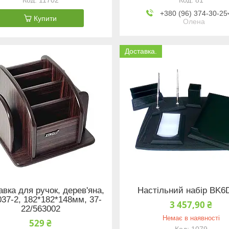
+380 (96) 374-30-25
Купити
Олена
Доставка.
авка для ручок, дерев'яна,
Настільний набір BK6
037-2, 182*182*148мм, 37-
3 457,90 ₴
22/563002
Немає в наявності
529 ₴