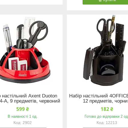
 настільний Axent Duoton
Набір настільний 4OFFICE
4-A, 9 предметів, червоний
12 предметів, чорн
599 ₴
182 ₴
В наявності 1 од.
Готово до відправки 2 од
2902
12213