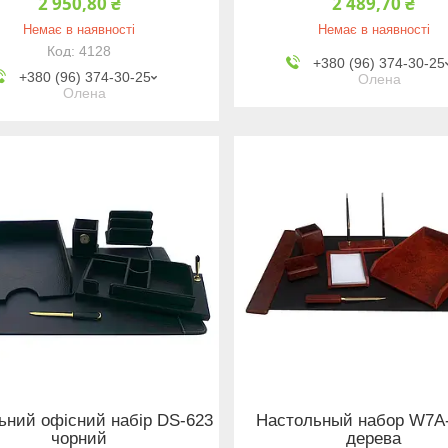
2 950,80 ₴
2 489,70 ₴
Немає в наявності
Немає в наявності
4128
+380 (96) 374-30-25
+380 (96) 374-30-25
Олена
Олена
ьний офісний набір DS-623
Настольный набор W7А-
чорний
дерева