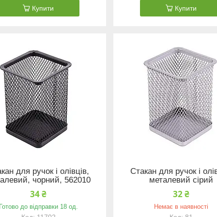
Купити
Купити
кан для ручок і олівців,
Стакан для ручок і олів
алевий, чорний, 562010
металевий сірий
34 ₴
32 ₴
Готово до відправки 18 од.
Немає в наявності
11702
81