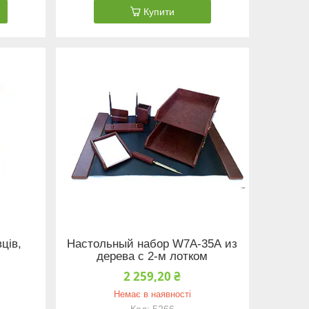
Купити
ців,
Настольный набор W7А-35А из
дерева с 2-м лотком
2 259,20 ₴
Немає в наявності
5266