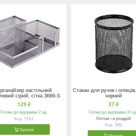
рганайзер настільний
Стакан для ручок і олівців
левий сірий, сітка 3689-S
чорний
129 ₴
37 ₴
Готово до відправки 2 од.
Готово до відправки 37 о
Оптом і в роздріб
7151
380
Купити
Купити