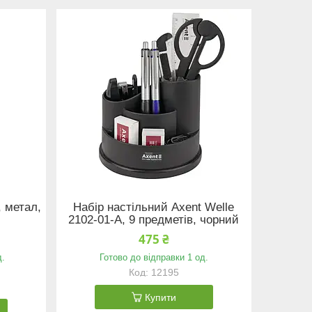
, метал,
Набір настільний Axent Welle
2102-01-A, 9 предметів, чорний
475 ₴
д.
Готово до відправки 1 од.
12195
Купити