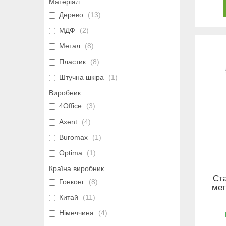
Матеріал
Дерево
13
МДФ
2
Метал
8
Пластик
8
Штучна шкіра
1
Виробник
4Office
3
Axent
4
Buromax
1
Optima
1
Країна виробник
Ста
Гонконг
8
мет
Китай
11
Німеччина
4