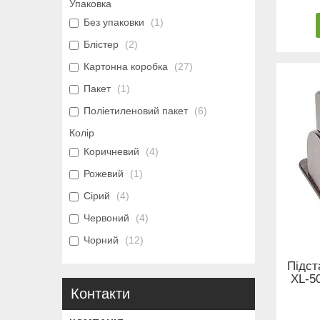
Упаковка
Без упаковки
1
Блістер
2
Картонна коробка
27
Пакет
1
Поліетиленовий пакет
6
Колір
Коричневий
4
Рожевий
1
Сірий
4
Червоний
4
Чорний
12
Підст
XL-5
Контакти