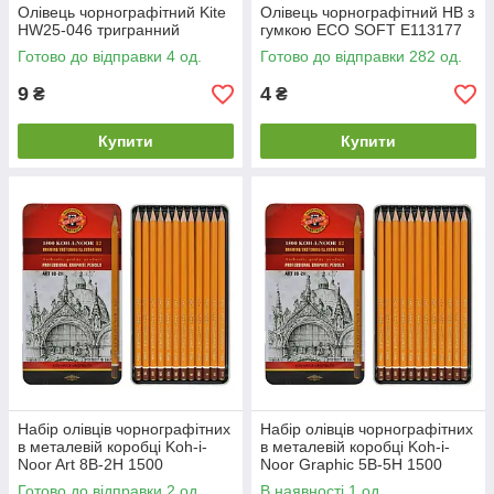
Олівець чорнографітний Kite
Олівець чорнографітний HB з
HW25-046 тригранний
гумкою ECO SOFT E113177
Готово до відправки 4 од.
Готово до відправки 282 од.
9
4
₴
₴
Купити
Купити
Набір олівців чорнографітних
Набір олівців чорнографітних
в металевій коробці Koh-i-
в металевій коробці Koh-i-
Noor Art 8B-2H 1500
Noor Graphic 5B-5H 1500
Готово до відправки 2 од.
В наявності 1 од.