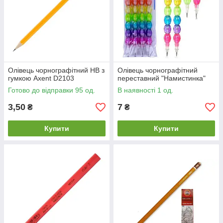
Олівець чорнографітний HB з
Олівець чорнографітний
гумкою Axent D2103
переставний "Намистинка"
Готово до відправки 95 од.
В наявності 1 од.
3,50
7
₴
₴
Купити
Купити