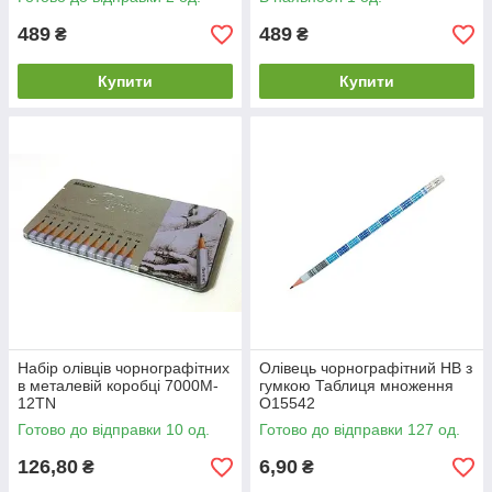
489
489
₴
₴
Купити
Купити
Набір олівців чорнографітних
Олівець чорнографітний HB з
в металевій коробці 7000M-
гумкою Таблиця множення
12TN
О15542
Готово до відправки 10 од.
Готово до відправки 127 од.
126,80
6,90
₴
₴