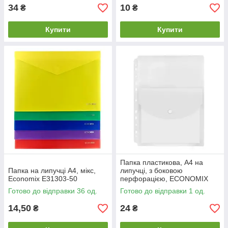
34
10
₴
₴
Купити
Купити
Папка пластикова, А4 на
Папка на липучці А4, мікс,
липучці, з боковою
Economix Е31303-50
перфорацією, ECONOMIX
Е31311
Готово до відправки 36 од.
Готово до відправки 1 од.
14,50
24
₴
₴