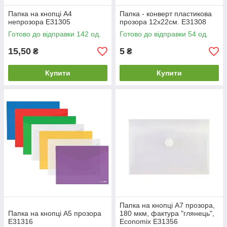
Папка на кнопці А4
Папка - конверт пластикова
непрозора Е31305
прозора 12х22см. Е31308
Готово до відправки 142 од.
Готово до відправки 54 од.
15,50
5
₴
₴
Купити
Купити
Папка на кнопці А7 прозора,
Папка на кнопці А5 прозора
180 мкм, фактура "глянець",
Е31316
Economix E31356