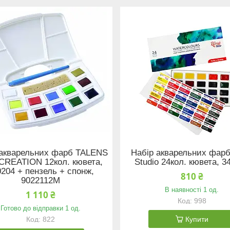
 акварельних фарб TALENS
Набір акварельних фар
CREATION 12кол. кювета,
Studio 24кол. кювета, 3
0204 + пензель + спонж,
810 ₴
9022112M
В наявності 1 од.
1 110 ₴
998
Готово до відправки 1 од.
822
Купити