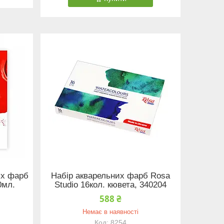
их фарб
Набір акварельних фарб Rosa
0мл.
Studio 16кол. кювета, 340204
588 ₴
Немає в наявності
8254