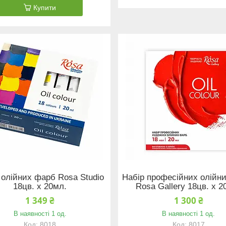
Купити
 олійних фарб Rosa Studio
Набір професійних олійн
18цв. х 20мл.
Rosa Gallery 18цв. х 2
1 349 ₴
1 300 ₴
В наявності 1 од.
В наявності 1 од.
8018
8017