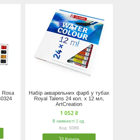
б Rosa
Набір акварельних фарб у тубах
40324
Royal Talens 24 кол. х 12 мл,
ArtCreation
1 052 ₴
В наявності 1 од.
5086
Купити