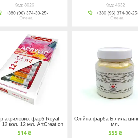
8026
4632
+380 (96) 374-30-25
+380 (96) 374-30-25
Олена
Олена
ір акрилових фарб Royal
Олійна фарба Білила цинк
 12 кол. 12 мл. ArtCreation
мл.
514 ₴
555 ₴