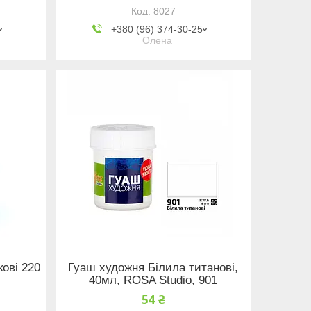
8027
+380 (96) 374-30-25
Олена
ові 220
Гуаш художня Білила титанові,
40мл, ROSA Studio, 901
54 ₴